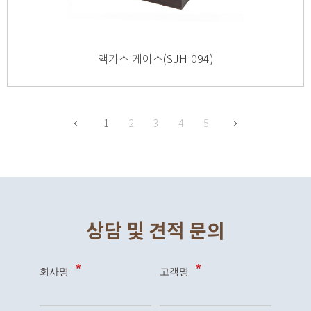
액기스 케이스(SJH-094)
1
2
3
4
5
상담 및 견적 문의
회사명
고객명